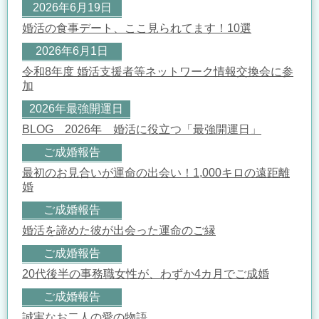
2026年6月19日
婚活の食事デート、ここ見られてます！10選
2026年6月1日
令和8年度 婚活支援者等ネットワーク情報交換会に参
加
2026年最強開運日
BLOG 2026年 婚活に役立つ「最強開運日」
ご成婚報告
最初のお見合いが運命の出会い！1,000キロの遠距離
婚
ご成婚報告
婚活を諦めた彼が出会った運命のご縁
ご成婚報告
20代後半の事務職女性が、わずか4カ月でご成婚
ご成婚報告
誠実なお二人の愛の物語