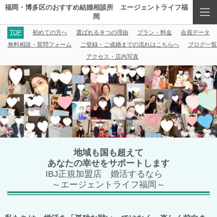
福岡・博多区のおすすめ結婚相談所 エージェントライフ福
岡
TOP
初めての方へ
選ばれる８つの理由
プラン・料金
会員データ
無料相談・質問フォーム
ご登録・ご成婚までの流れはこちらへ
ブログ一覧
アクセス・店内写真
地域も国も超えて
あなたの幸せをサポートします
IBJ正規加盟店 婚活するなら
～エージェントライフ福岡～