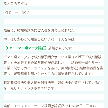
るところですね
ヾ
(
＠⌒―⌒＠
)
ノ
最後に、結婚相談所にご入会をお考えのあなた！
やっぱり安心して婚活したいよね、そんな時は
【
CMS
マル適マーク認証】
店舗が安心です
「マル適マーク」は結婚相手紹介サービス業（※以下「結婚相談
業」）を所管する経済産業省が作成した、「結婚相手紹介サービ
ス業に関するガイドライン」を基に、第
3
者機関が結婚相談所を審
査し、審査基準を満たしたところに認証発行されています。
特定商取引法や個人情報保護法等、関係法令が遵守されているか
を、厳しくチェックされています。
当然、エージェントライフ福岡は認証店ですヾ
(
＠⌒―⌒＠
)
ノ