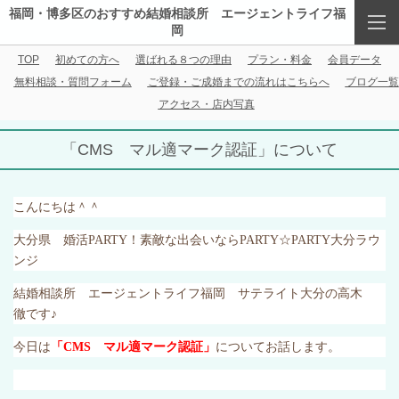
福岡・博多区のおすすめ結婚相談所 エージェントライフ福
岡
TOP
初めての方へ
選ばれる８つの理由
プラン・料金
会員データ
無料相談・質問フォーム
ご登録・ご成婚までの流れはこちらへ
ブログ一覧
アクセス・店内写真
「CMS マル適マーク認証」について
こんにちは＾＾
大分県 婚活
PARTY
！素敵な出会いなら
PARTY
☆
PARTY
大分ラウ
ンジ
結婚相談所 エージェントライフ福岡 サテライト大分の高木
徹です♪
今日は
「
CMS
マル適マーク認証」
についてお話します。