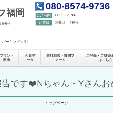
080-8574-9736
フ福岡
11:00～21:00
営業時間
火曜日・予約制
休業日
6番6号
くにパーキングあり）
プラン・
会員デ
無料相談・質問フ
ご登録・ご成婚
料金
ータ
ォーム
はこちら
告です❤️Nちゃん・Yさん
トップページ