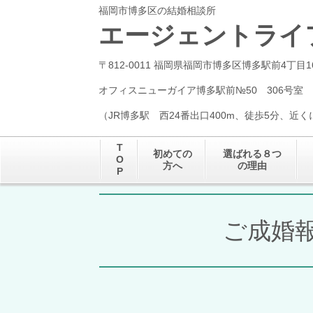
福岡市博多区の結婚相談所
エージェントライ
〒812-0011 福岡県福岡市博多区博多駅前4丁目1
オフィスニューガイア博多駅前№50 306号室
（JR博多駅 西24番出口400m、徒歩5分、近
T
初めての
選ばれる８つ
O
方へ
の理由
P
ご成婚報