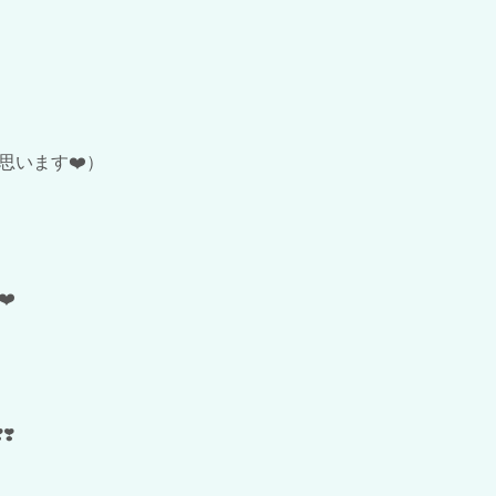
思います❤️）
️
️