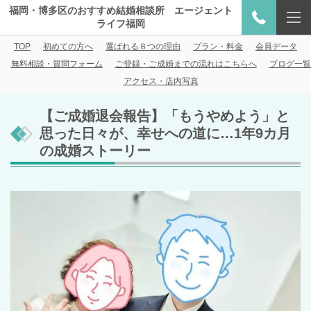
福岡・博多区のおすすめ結婚相談所 エージェント
ライフ福岡
TOP
初めての方へ
選ばれる８つの理由
プラン・料金
会員データ
無料相談・質問フォーム
ご登録・ご成婚までの流れはこちらへ
ブログ一覧
アクセス・店内写真
【ご成婚退会報告】「もうやめよう」と
思った日々が、幸せへの道に…1年9カ月
の成婚ストーリー