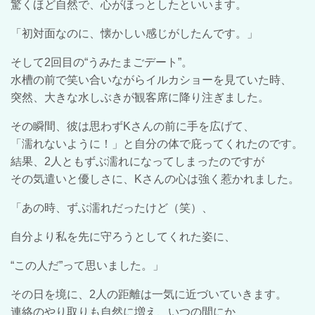
驚くほど自然で、心がほっとしたといいます。
「初対面なのに、懐かしい感じがしたんです。」
そして2回目の“うみたまごデート”。
水槽の前で笑い合いながらイルカショーを見ていた時、
突然、大きな水しぶきが観客席に降り注ぎました。
その瞬間、彼は思わずKさんの前に手を広げて、
「濡れないように！」と自分の体で庇ってくれたのです。
結果、2人ともずぶ濡れになってしまったのですが
その気遣いと優しさに、Kさんの心は強く惹かれました。
「あの時、ずぶ濡れだったけど（笑）、
自分より私を先に守ろうとしてくれた姿に、
“この人だ”って思いました。」
その日を境に、2人の距離は一気に近づいていきます。
連絡のやり取りも自然に増え、いつの間にか