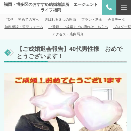
福岡・博多区のおすすめ結婚相談所 エージェント
ライフ福岡
TOP
初めての方へ
選ばれる８つの理由
プラン・料金
会員データ
無料相談・質問フォーム
ご登録・ご成婚までの流れはこちらへ
ブログ一覧
アクセス・店内写真
【ご成婚退会報告】40代男性様 おめで
とうございます！