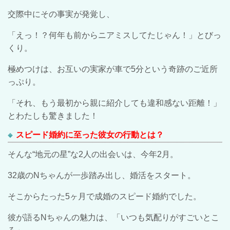
交際中にその事実が発覚し、
「えっ！？何年も前からニアミスしてたじゃん！」とびっ
くり。
極めつけは、お互いの実家が車で
5
分という奇跡のご近所
っぷり。
「それ、もう最初から親に紹介しても違和感ない距離！」
とわたしも驚きました！
スピード婚約に至った彼女の行動とは？
そんな“地元の星”な
2
人の出会いは、今年
2
月。
32
歳の
N
ちゃんが一歩踏み出し、婚活をスタート。
そこからたった
5
ヶ月で成婚のスピード婚約でした。
彼が語る
N
ちゃんの魅力は、「いつも気配りがすごいとこ