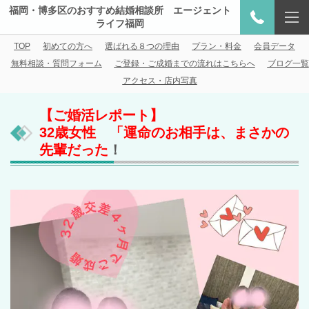
福岡・博多区のおすすめ結婚相談所 エージェント
ライフ福岡
TOP
初めての方へ
選ばれる８つの理由
プラン・料金
会員データ
無料相談・質問フォーム
ご登録・ご成婚までの流れはこちらへ
ブログ一覧
アクセス・店内写真
【ご婚活レポート】
32歳女性 「運命のお相手は、まさかの
先輩だった
！