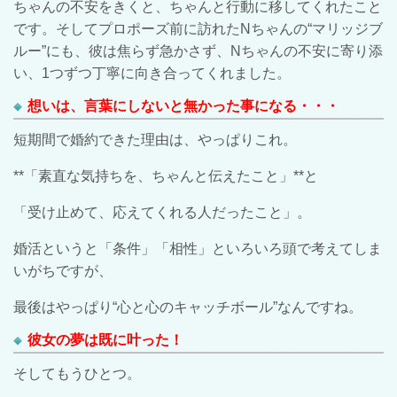
ちゃんの不安をきくと、ちゃんと行動に移してくれたこと
です。そしてプロポーズ前に訪れた
N
ちゃんの
“
マリッジブ
ルー
”
にも、彼は焦らず急かさず、
N
ちゃんの不安に寄り添
い、
1
つずつ丁寧に向き合ってくれました。
想いは、言葉にしないと無かった事になる・・・
短期間で婚約できた理由は、やっぱりこれ。
**
「素直な気持ちを、ちゃんと伝えたこと」
**
と
「受け止めて、応えてくれる人だったこと」。
婚活というと「条件」「相性」といろいろ頭で考えてしま
いがちですが、
最後はやっぱり“心と心のキャッチボール”なんですね。
彼女の夢は既に叶った！
そしてもうひとつ。