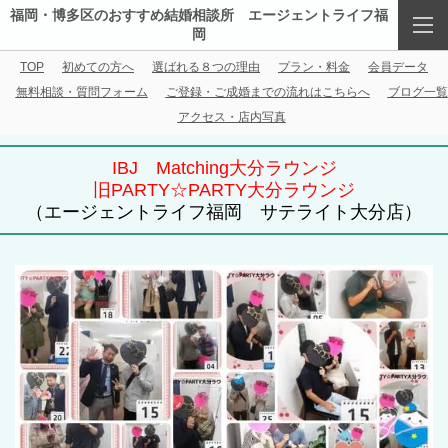
福岡・博多区のおすすめ結婚相談所 エージェントライフ福
岡
TOP
初めての方へ
選ばれる８つの理由
プラン・料金
会員データ
無料相談・質問フォーム
ご登録・ご成婚までの流れはこちらへ
ブログ一覧
アクセス・店内写真
IBJ Matching大分ラウンジ
旧PARTY☆PARTY大分ラウンジ
（エージェントライフ福岡 サテライト大分店）