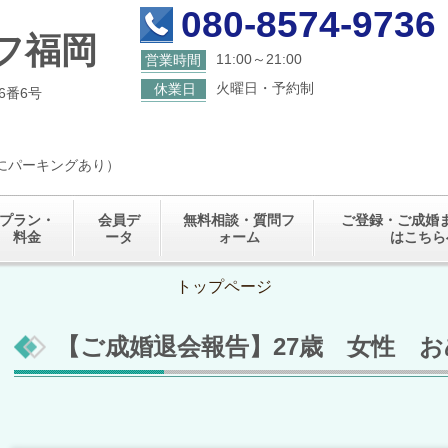
080-8574-9736
フ福岡
11:00～21:00
営業時間
火曜日・予約制
休業日
6番6号
くにパーキングあり）
プラン・
会員デ
無料相談・質問フ
ご登録・ご成婚
料金
ータ
ォーム
はこちら
トップページ
【ご成婚退会報告】27歳 女性 