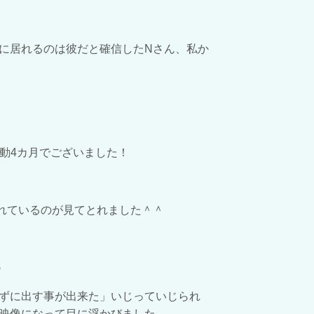
に居れるのは彼だと確信したNさん、私か
活動4カ月でございました！
れているのが見てとれました＾＾
♪
ずに出す事が出来た」いじっていじられ
映像になって目に浮かびました