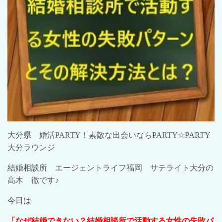
大分県 婚活
PARTY
！素敵な出会いなら
PARTY☆PARTY
大分ラウンジ
結婚相談所 エージェントライフ福岡 サテライト大分の
高木 徹です♪
今日は
「なぜ結婚できない？結婚相談所で活動する女性の失敗パ