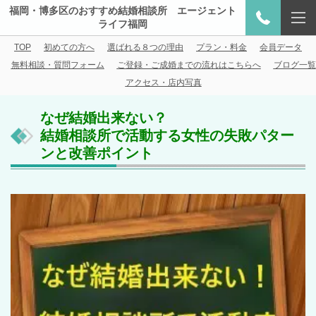
福岡・博多区のおすすめ結婚相談所 エージェント
ライフ福岡
TOP
初めての方へ
選ばれる８つの理由
プラン・料金
会員データ
無料相談・質問フォーム
ご登録・ご成婚までの流れはこちらへ
ブログ一覧
アクセス・店内写真
なぜ結婚出来ない？
結婚相談所で活動する女性の失敗パター
ンと改善ポイント