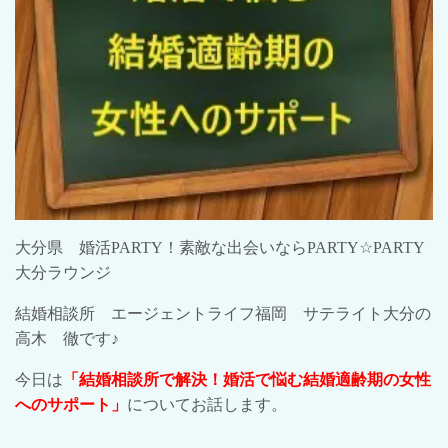
大分県 婚活
PARTY
！素敵な出会いなら
PARTY☆PARTY
大分ラウンジ
結婚相談所 エージェントライフ福岡 サテライト大分の
高木 徹です♪
今日は
「結婚相談所で解決！婚活で悩む結婚適齢期の女性
へのサポート」
についてお話します。