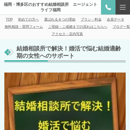
福岡・博多区のおすすめ結婚相談所 エージェント
ライフ福岡
TOP
初めての方へ
選ばれる８つの理由
プラン・料金
会員データ
無料相談・質問フォーム
ご登録・ご成婚までの流れはこちらへ
ブログ一覧
アクセス・店内写真
結婚相談所で解決！婚活で悩む結婚適齢
期の女性へのサポート