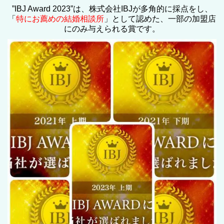
”
IBJ Award 2023
”は、株式会社IBJが多角的に採点をし、
「
特にお薦めの結婚相談所
」として認めた、一部の加盟店
にのみ与えられる賞です。