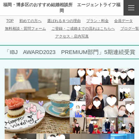
福岡・博多区のおすすめ結婚相談所 エージェントライフ福
岡
TOP
初めての方へ
選ばれる８つの理由
プラン・料金
会員データ
無料相談・質問フォーム
ご登録・ご成婚までの流れはこちらへ
ブログ一覧
アクセス・店内写真
「IBJ AWARD2023 PREMIUM部門」5期連続受賞