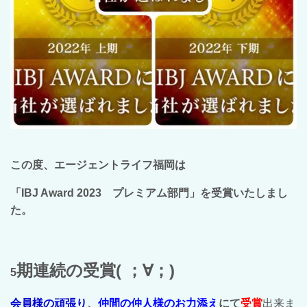
この度、エージェントライフ福岡は
「IBJ Award 2023 プレミアム部門」を受賞いたしまし
た。
期連続の受賞( ；∀；)
5
会員様の頑張り
、
仲間の仲人様のお力添え
にて
受賞
出来ま