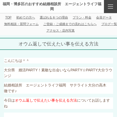
福岡・博多区のおすすめ結婚相談所 エージェントライフ福
岡
TOP
初めての方へ
選ばれる８つの理由
プラン・料金
会員データ
無料相談・質問フォーム
ご登録・ご成婚までの流れはこちらへ
ブログ一覧
アクセス・店内写真
オウム返しで伝えたい事を伝える方法
こんにちは＾＾
大分県 婚活
PARTY
！素敵な出会いなら
PARTY
☆
PARTY
大分ラウ
ンジ
結婚相談所 エージェントライフ福岡 サテライト大分の高木
徹です♪
今日は
オウム返しで伝えたい事を伝える方法
についてお話します
ね