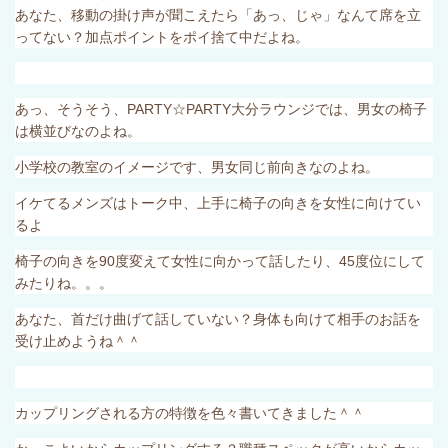
あなた、移動の掛け声が聞こえたら「あっ、じゃ」なんて席を立
ってない？加点ポイントをポイ捨て中だよね。
あっ、そうそう、
PARTY
☆
PARTY
大分ラウンジでは、男女の椅子
は横並びなのよね。
小学校の教室のイメージです、男女同じ前向きなのよね。
イケてるメンズはトーク中、上手に椅子の向きを女性に向けてい
るよ
椅子の向きを
90
度変えて女性に向かって話したり、
45
度位にして
みたりね。。。
あなた、首だけ曲げて話していない？身体も向けて相手のお話を
受け止めようね＾＾
カップリングされる方の特徴を色々書いてきました＾＾