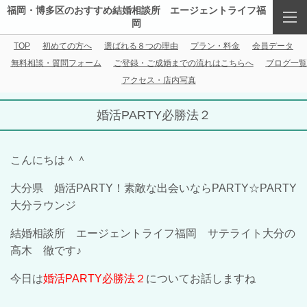
福岡・博多区のおすすめ結婚相談所 エージェントライフ福
岡
TOP
初めての方へ
選ばれる８つの理由
プラン・料金
会員データ
無料相談・質問フォーム
ご登録・ご成婚までの流れはこちらへ
ブログ一覧
アクセス・店内写真
婚活PARTY必勝法２
こんにちは＾＾
大分県 婚活
PARTY
！素敵な出会いなら
PARTY
☆
PARTY
大分ラウンジ
結婚相談所 エージェントライフ福岡 サテライト大分の
高木 徹です♪
今日は
婚活
PARTY
必勝法２
についてお話しますね