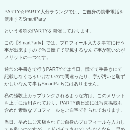
PARTY
☆
PARTY
大分ラウンジでは、ご自身の携帯電話を
使用する
SmartParty
という名称の
PARTY
を開催しております。
この【
SmartParty
】では、プロフィール入力を事前に行う
事が出来ますので当日慌てて記載するなんて事が無いのが
メリットの一つです。
通常の手書きで行う
PARTY
では当日、慌てて手書きにて
記載しなくちゃいけないので間違ったり、字が汚いと恥ず
かしいなんて事も
SmartParty
にはありません。
私の経験上カップリングされるような方は、このメリット
を上手に活用されており、
PARTY
前日迄には写真掲載も
含めた素敵なプロフィールをご自宅で作られております。
当日、早めにご来店されてご自身のプロフィールを入力し
ても良いのですが、アドバイスさせていただくなら、早め