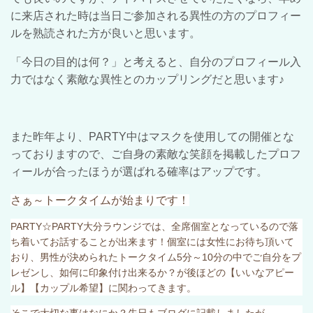
に来店された時は当日ご参加される異性の方のプロフィー
ルを熟読された方が良いと思います。
「今日の目的は何？」と考えると、自分のプロフィール入
力ではなく素敵な異性とのカップリングだと思います♪
また昨年より、
PARTY
中はマスクを使用しての開催とな
っておりますので、ご自身の素敵な笑顔を掲載したプロフ
ィールが合ったほうが選ばれる確率はアップです。
さぁ～トークタイムが始まりです！
PARTY
☆
PARTY
大分ラウンジでは、全席個室となっているので落
ち着いてお話することが出来ます！個室には女性にお待ち頂いて
おり、男性が決められたトークタイム
5
分～
10
分の中でご自分をプ
レゼンし、如何に印象付け出来るか？が後ほどの【いいなアピー
ル】【カップル希望】に関わってきます。