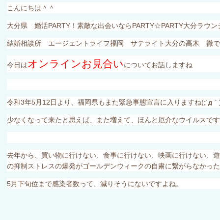
こんにちは＾＾
大分県 婚活
PARTY
！素敵な出会いなら
PARTY
☆
PARTY
大分ラウ
結婚相談所 エージェントライフ福岡 サテライト大分の高木 徹で
オンラインお見合い
今日は
についてお話しますね
令和
3
年
5
月
12
日より、福岡県もまた緊急事態宣言に入りますね
(;
´д｀
少なくなって来たと思えば、また増えて、ほんと厄介なウイルスです
去年から、買い物に行けない、食事に行けない、映画に行けない、遊
の抑制ストレスの爆発がゴールデンウィークの自粛に繋がらなかっ
5
月下旬位まで感染者数って、減りそうにないですよね。