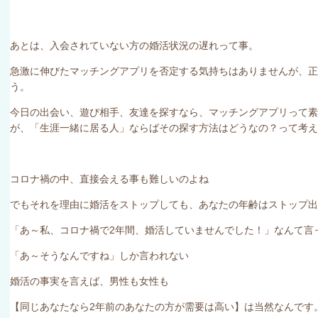
あとは、入会されていない方の婚活状況の遅れって事。
急激に伸びたマッチングアプリを否定する気持ちはありませんが、
う。
今日の出会い、遊び相手、友達を探すなら、マッチングアプリって
が、「生涯一緒に居る人」ならばその探す方法はどうなの？って考え
コロナ禍の中、直接会える事も難しいのよね
でもそれを理由に婚活をストップしても、あなたの年齢はストップ出
「あ～私、コロナ禍で
2
年間、婚活していませんでした！」なんて言
「あ～そうなんですね」しか言われない
婚活の事実を言えば、男性も女性も
【同じあなたなら
2
年前のあなたの方が需要は高い】は当然なんです