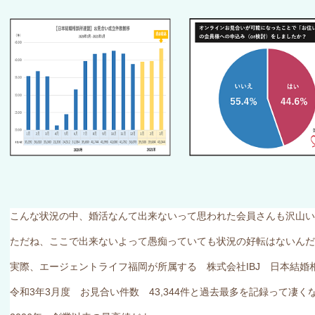
こんな状況の中、婚活なんて出来ないって思われた会員さんも沢山い
ただね、ここで出来ないよって愚痴っていても状況の好転はないんだ
実際、エージェントライフ福岡が所属する 株式会社
IBJ
日本結婚相
令和
3
年
3
月度 お見合い件数
43,344
件と過去最多を記録って凄く