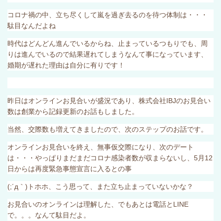
コロナ禍の中、立ち尽くして嵐を過ぎ去るのを待つ体制は・・・
駄目なんだよね
時代はどんどん進んでいるからね、止まっているつもりでも、周
りは進んでいるので結果遅れてしまうなんて事になっています、
婚期が遅れた理由は自分に有りです！
昨日はオンラインお見合いが盛況であり、株式会社
IBJ
のお見合い
数は創業から記録更新のお話もしました。
当然、交際数も増えてきましたので、次のステップのお話です。
オンラインお見合いを終え、無事仮交際になり、次のデート
は・・・やっぱりまだまだコロナ感染者数が収まらないし、
5
月
12
日からは再度緊急事態宣言に入るとの事
(;
´д｀
)
トホホ、こう思って、また立ち止まっていないかな？
お見合いのオンラインは理解した、でもあとは電話と
LINE
で。。。なんて駄目だよ。