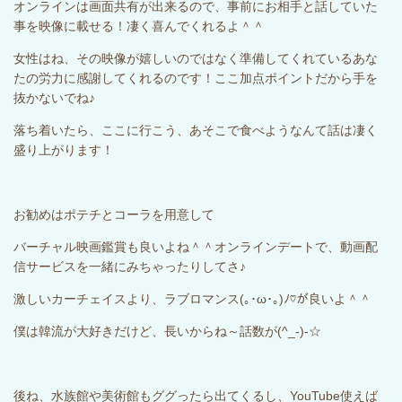
オンラインは画面共有が出来るので、事前にお相手と話していた
事を映像に載せる！凄く喜んでくれるよ＾＾
女性はね、その映像が嬉しいのではなく準備してくれているあな
たの労力に感謝してくれるのです！ここ加点ポイントだから手を
抜かないでね♪
落ち着いたら、ここに行こう、あそこで食べようなんて話は凄く
盛り上がります！
お勧めはポテチとコーラを用意して
バーチャル映画鑑賞も良いよね＾＾オンラインデートで、動画配
信サービスを一緒にみちゃったりしてさ♪
激しいカーチェイスより、ラブロマンス
(
｡･ω･｡
)
ﾉ♡が良いよ＾＾
僕は韓流が大好きだけど、長いからね～話数が
(^_-)-
☆
後ね、水族館や美術館もググったら出てくるし、
YouTube
使えば