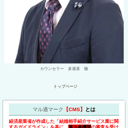
カウンセラー 多過喜 徹
トップページ
マル適マーク
【CMS】
とは
経済産業省が作成した「結婚相手紹介サービス業に関
するガイドライン」を基に、
第３者機関
の審査を受け