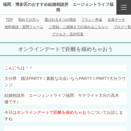
福岡・博多区のおすすめ結婚相談所 エージェントライフ福
岡
TOP
初めての方へ
選ばれる８つの理由
プラン・料金
会員データ
無料相談・質問フォーム
ご登録・ご成婚までの流れはこちらへ
ブログ一覧
アクセス・店内写真
オンラインデートで距離を縮めちゃおう
こんにちは＾＾
大分県 婚活
PARTY
！素敵な出会いなら
PARTY
☆
PARTY
大分ラウ
ンジ
結婚相談所 エージェントライフ福岡 サテライト大分の高木
徹です♪
今日は
オンラインデートで距離を縮めちゃおう
についてお話しま
すね