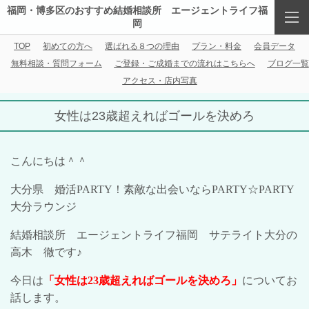
福岡・博多区のおすすめ結婚相談所 エージェントライフ福
岡
TOP
初めての方へ
選ばれる８つの理由
プラン・料金
会員データ
無料相談・質問フォーム
ご登録・ご成婚までの流れはこちらへ
ブログ一覧
アクセス・店内写真
女性は23歳超えればゴールを決めろ
こんにちは＾＾
大分県 婚活
PARTY
！素敵な出会いなら
PARTY
☆
PARTY
大分ラウンジ
結婚相談所 エージェントライフ福岡 サテライト大分の
高木 徹です♪
今日は
「女性は
23
歳超えればゴールを決めろ」
についてお
話します。