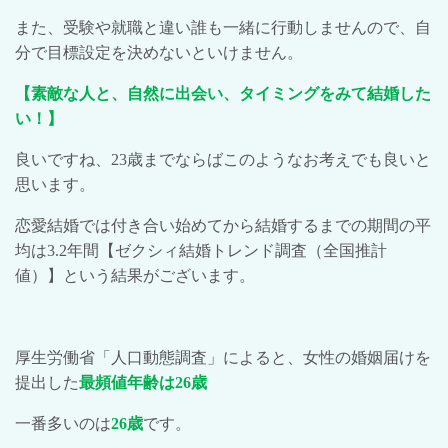
また、受験や就職と違い誰も一緒に行動しませんので、自
分で目標設定を決めないといけません。
【素敵な人と、自然に出会い、タイミングをみて結婚した
い！】
良いですね、
23
歳までならばこのようなお考えでも良いと
思います。
恋愛結婚では付き合い始めてから結婚するまでの期間の平
均は
3.2
年間【ゼクシィ結婚トレンド調査（全国推計
値）】という結果がございます。
厚生労働省「人口動態調査」によると、女性の婚姻届けを
提出した
最頻値年齢は
26
歳
一番多いのは
26
歳
です。