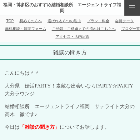
福岡・博多区のおすすめ結婚相談所 エージェントライフ福
岡
TOP
初めての方へ
選ばれる８つの理由
プラン・料金
会員データ
無料相談・質問フォーム
ご登録・ご成婚までの流れはこちらへ
ブログ一覧
アクセス・店内写真
雑談の聞き方
こんにちは＾＾
大分県 婚活
PARTY
！素敵な出会いなら
PARTY
☆
PARTY
大分ラウンジ
結婚相談所 エージェントライフ福岡 サテライト大分の
高木 徹です♪
今日は
「雑談の聞き方」
についてお話します。