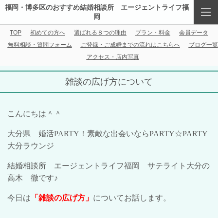
福岡・博多区のおすすめ結婚相談所 エージェントライフ福
岡
TOP
初めての方へ
選ばれる８つの理由
プラン・料金
会員データ
無料相談・質問フォーム
ご登録・ご成婚までの流れはこちらへ
ブログ一覧
アクセス・店内写真
雑談の広げ方について
こんにちは＾＾
大分県 婚活
PARTY
！素敵な出会いなら
PARTY
☆
PARTY
大分ラウンジ
結婚相談所 エージェントライフ福岡 サテライト大分の
高木 徹です♪
今日は
「雑談の広げ方」
についてお話します。