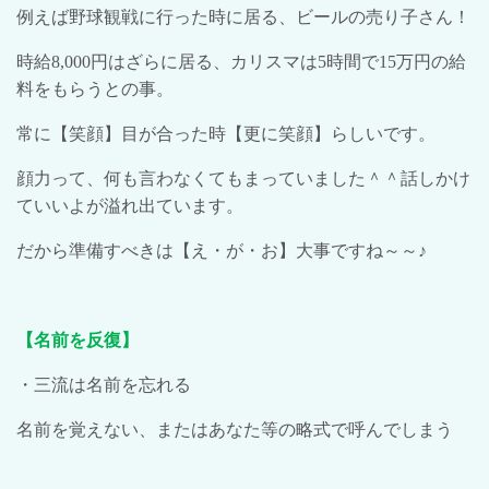
例えば野球観戦に行った時に居る、ビールの売り子さん！
時給
8,000
円はざらに居る、カリスマは
5
時間で
15
万円の給
料をもらうとの事。
常に【笑顔】目が合った時【更に笑顔】らしいです。
顔力って、何も言わなくてもまっていました＾＾話しかけ
ていいよが溢れ出ています。
だから準備すべきは【え・が・お】大事ですね～～♪
【名前を反復】
・三流は名前を忘れる
名前を覚えない、またはあなた等の略式で呼んでしまう