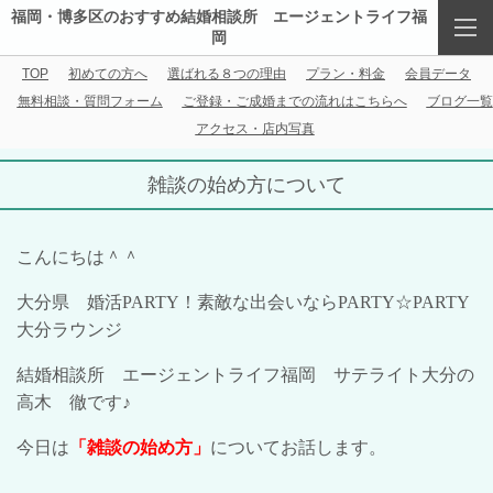
福岡・博多区のおすすめ結婚相談所 エージェントライフ福
岡
TOP
初めての方へ
選ばれる８つの理由
プラン・料金
会員データ
無料相談・質問フォーム
ご登録・ご成婚までの流れはこちらへ
ブログ一覧
アクセス・店内写真
雑談の始め方について
こんにちは＾＾
大分県 婚活
PARTY
！素敵な出会いなら
PARTY
☆
PARTY
大分ラウンジ
結婚相談所 エージェントライフ福岡 サテライト大分の
高木 徹です♪
今日は
「雑談の始め方」
についてお話します。