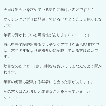
今日は出会いを求めている男性に向けた内容です＾＾
マッチングアプリに登録しているけど全く会える気がしな
い方
年収で弾かれている可能性がありますΣ（・□・；）
自己申告で記載出来るマッチングアプリや婚活
PARTY
で
は、本当の年収より結構多めに記載している方は多いで
す。
駄目なのだけど、
1
割、
2
割なら良いっしょなんてよく聞か
れます。
年収の何倍も記載する猛者にも会った事があります。
その本人は入れ食いと馬鹿なことを言っていました
が・・・