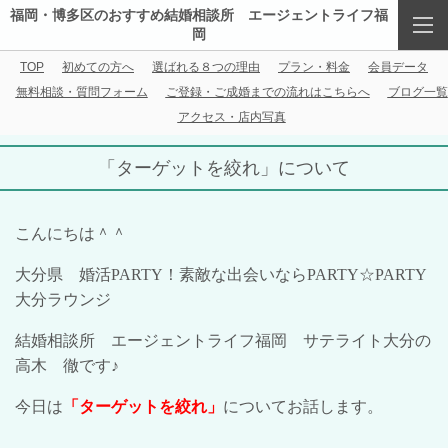
福岡・博多区のおすすめ結婚相談所 エージェントライフ福
岡
TOP
初めての方へ
選ばれる８つの理由
プラン・料金
会員データ
無料相談・質問フォーム
ご登録・ご成婚までの流れはこちらへ
ブログ一覧
アクセス・店内写真
「ターゲットを絞れ」について
こんにちは＾＾
大分県 婚活
PARTY
！素敵な出会いなら
PARTY
☆
PARTY
大分ラウンジ
結婚相談所 エージェントライフ福岡 サテライト大分の
高木 徹です♪
今日は
「ターゲットを絞れ」
についてお話します。