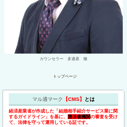
カウンセラー 多過喜 徹
トップページ
マル適マーク
【CMS】
とは
経済産業省が作成した「結婚相手紹介サービス業に関
するガイドライン」を基に、
第３者機関
の審査を受け
て、法律を守って運用している証です。