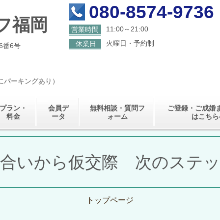
080-8574-9736
フ福岡
11:00～21:00
営業時間
火曜日・予約制
休業日
6番6号
くにパーキングあり）
プラン・
会員デ
無料相談・質問フ
ご登録・ご成婚
料金
ータ
ォーム
はこちら
合いから仮交際 次のステ
トップページ