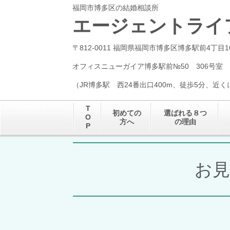
福岡市博多区の結婚相談所
エージェントライ
〒812-0011 福岡県福岡市博多区博多駅前4丁目1
オフィスニューガイア博多駅前№50 306号室
（JR博多駅 西24番出口400m、徒歩5分、近
T
初めての
選ばれる８つ
O
方へ
の理由
P
お見