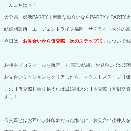
こんにちは＾＾
大分県 婚活
PARTY
！素敵な出会いなら
PARTY
☆
PARTY
結婚相談所 エージェントライフ福岡 サテライト大分の高
今日は
「お見合いから仮交際 次のステップ①」
についてお
お相手プロフィールを熟読、丸暗記♪結果、お見合いでの好
お見合いミッションをクリアしたら、ネクストステージ【仮
この【仮交際】乗り越えれば成婚間近の【本交際（真剣交際
ょう！
仮交際とはお互いが好印象だった場合に、お見合い後仲人を