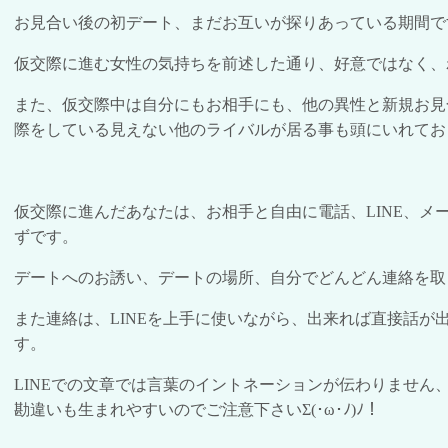
お見合い後の初デート、まだお互いが探りあっている期間で
仮交際に進む女性の気持ちを前述した通り、好意ではなく、
また、仮交際中は自分にもお相手にも、他の異性と新規お見
際をしている見えない他のライバルが居る事も頭にいれてお
仮交際に進んだあなたは、お相手と自由に電話、
LINE
、メ
ずです。
デートへのお誘い、デートの場所、自分でどんどん連絡を取
また連絡は、
LINE
を上手に使いながら、出来れば直接話が
す。
LINE
での文章では言葉のイントネーションが伝わりません
勘違いも生まれやすいのでご注意下さいΣ
(
･ω･ﾉ
)
ﾉ！