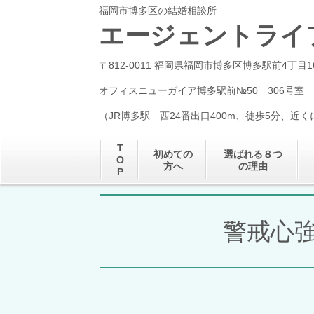
福岡市博多区の結婚相談所
エージェントライ
〒812-0011 福岡県福岡市博多区博多駅前4丁目1
オフィスニューガイア博多駅前№50 306号室
（JR博多駅 西24番出口400m、徒歩5分、近
T
初めての
選ばれる８つ
O
方へ
の理由
P
警戒心強