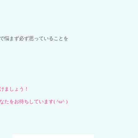
で悩まず必ず思っていることを
けましょう！
なたをお待ちして
い
ます
( ^ω^ )