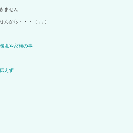
きません
せんから・・・（
; ;
）
環境や家族の事
伝えず