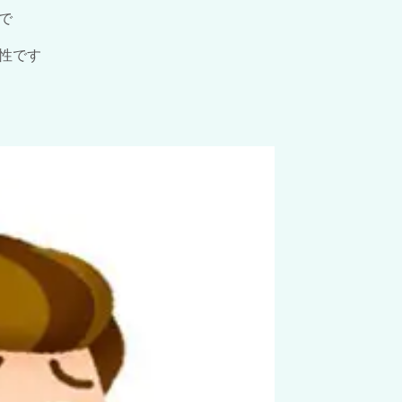
で
性です