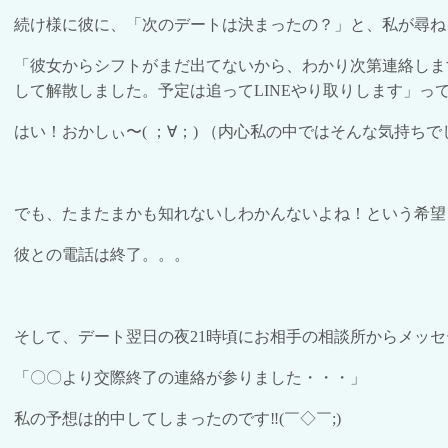
続け様に彼に、「次のデートは決まったの？」と、私が尋ね
「彼女からシフトがまだ出てないから、わかり次第連絡しま
して解散しました。予定は追って
LINE
やり取りします」っ
はい！おかしぃ〜
(
；
∀
；
)
（内心私の中ではそんな気持ちで
でも、たまたまかも知れないしわかんないよね！という希望
彼との電話は終了。。。
そして、デート翌日の夜
21
時頃にお相手の相談所からメッセ
「〇〇より交際終了の連絡が参りました・・・」
私の予想は的中してしまったのです
‼︎(
￣
◇
￣
;)