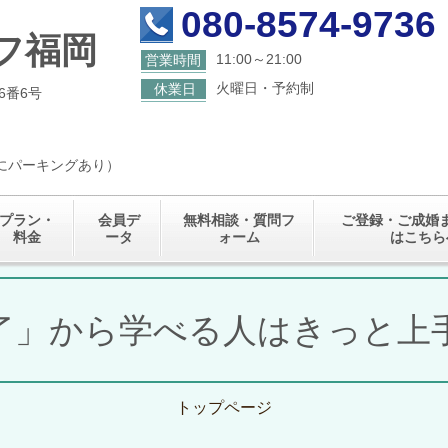
080-8574-9736
フ福岡
11:00～21:00
営業時間
火曜日・予約制
休業日
6番6号
くにパーキングあり）
プラン・
会員デ
無料相談・質問フ
ご登録・ご成婚
料金
ータ
ォーム
はこちら
了」から学べる人はきっと上
トップページ