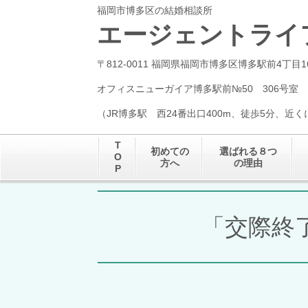
福岡市博多区の結婚相談所
エージェントライ
〒812-0011 福岡県福岡市博多区博多駅前4丁目1
オフィスニューガイア博多駅前№50 306号室
（JR博多駅 西24番出口400m、徒歩5分、近
T
初めての
選ばれる８つ
O
方へ
の理由
P
「交際終