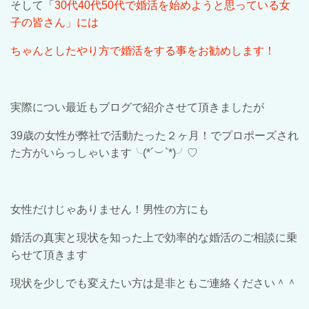
そして「
30
代
40
代
50
代で婚活を始めようと思って
い
る女
子の皆さん」には
ちゃんとしたやり方で婚活をする事をお勧めします！
実際につい最近もブログで紹介させて頂きましたが
39
歳の女性が弊社で活動たった２ヶ月！でプロポーズされ
た方がいらっしゃいます
╰(*´
︶
`*)╯♡
女性だけじゃありません！男性の方にも
婚活の真実と現状を知った上で効率的な婚活のご相談に乗
らせて頂きます
現状を少しでも変えたい方は是非ともご連絡ください＾＾