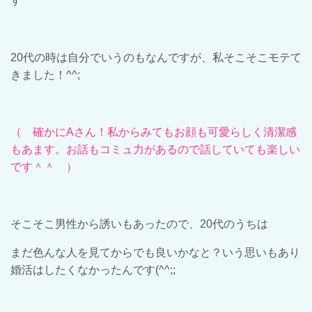
す
20
代の時は自分でいうのもなんですが、私そこそこモテて
きました！
^^;
（ 確かに
A
さん！私からみてもお顔も可愛らしく清潔感
もあます。お話もコミュ力があるので話
し
ていても楽しい
です＾＾ ）
そこそこ男性から誘いもあったので、
20
代のうちは
まだ色んな人を見てからでも良いかなと？いう思いもあり
婚活はしたくなかったんです
(^^;;