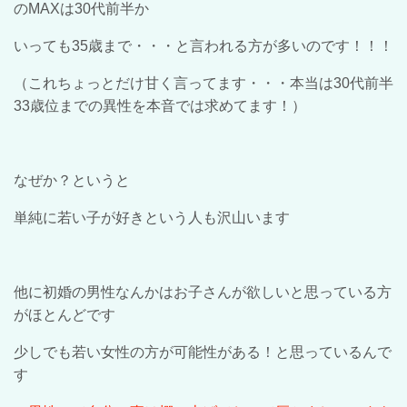
の
MAX
は
30
代前半か
いっても
35
歳まで・・・と言われる方が多いのです！！！
（これちょっとだけ甘く言ってます・・・本当は
30
代前半
33
歳位までの異性を本音では求めてます！）
なぜか？というと
単純に若い子が好きという人も沢山います
他に初婚の男性なんかはお子さんが欲しいと思って
い
る方
がほとんどです
少しでも若い女性の方が可能性がある！と思って
い
るんで
す