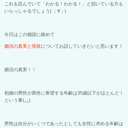
これを読んで
い
て「わかる！わかる！」と頷いている方も
いらっしゃるでしょう
(
；
∀
；
)
今日はこの相談に絡めて
婚活の真実と現状
についてお話していきたいと思います！
婚活の真実！！
初婚の男性が異性に希望する年齢は
35
歳以下がほとんど！
という事
(◞‸◟)
男性は自分がいくつであったとしても女性に求める年齢は