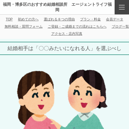
福岡・博多区のおすすめ結婚相談所 エージェントライフ福
岡
TOP
初めての方へ
選ばれる８つの理由
プラン・料金
会員データ
無料相談・質問フォーム
ご登録・ご成婚までの流れはこちらへ
ブログ一覧
アクセス・店内写真
結婚相手は「〇〇みたいになれる人」を選ぶべし