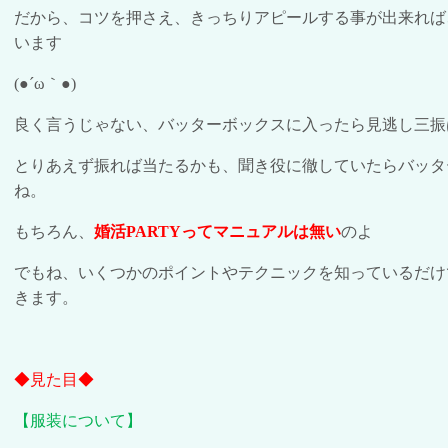
だから、コツを押さえ、きっちりアピールする事が出来れば
います
(
●´ω｀●
)
良く言うじゃない、バッターボックスに入ったら見逃し三振
とりあえず振れば当たるかも、聞き役に徹していたらバッタ
ね。
もちろん、
婚活
PARTY
ってマニュアルは無い
のよ
でもね、いくつかのポイントやテクニックを知っているだけ
きます。
◆見た目◆
【服装について】