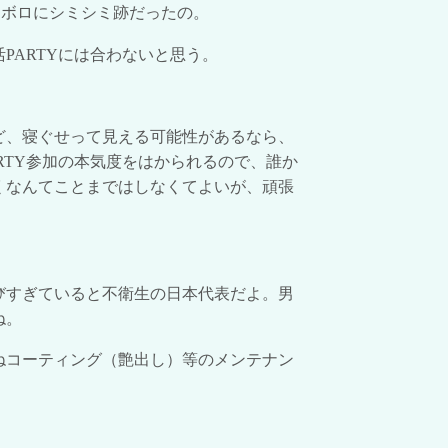
ロボロにシミシミ跡だったの。
活
PARTY
には合わないと思う。
ど、寝ぐせって見える可能性があるなら、
RTY
参加の本気度をはかられるので、誰か
くなんてことまではしなくてよいが、頑張
びすぎていると不衛生の日本代表だよ。男
ね。
ねコーティング（艶出し）等のメンテナン