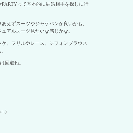
活
PARTY
って基本的に結婚相手を探しに行
りあえずスーツやジャケパンが良いかも、
ジュアルスーツ見たいな感じかな。
ッケ、フリルやレース、シフォンブラウス
も。
は回避ね。
`
ω
-)