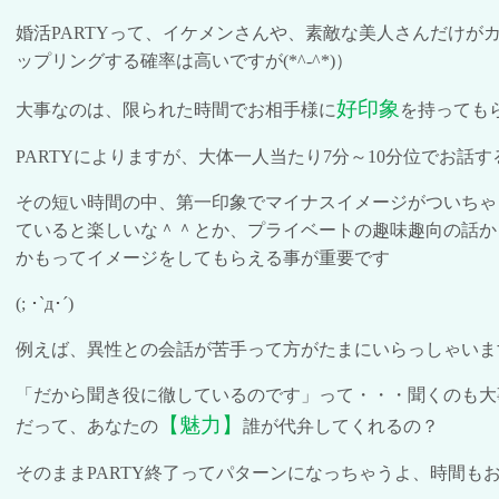
婚活
PARTY
って、イケメンさんや、素敵な美人さんだけがカ
ップリングする確率は高いですが
(*^-^*)
）
好印象
大事なのは、限られた時間でお相手様に
を持っても
PARTY
によりますが、大体一人当たり
7
分～
10
分位でお話す
その短い時間の中、第一印象でマイナスイメージがついちゃ
ていると楽しいな＾＾とか、プライベートの趣味趣向の話か
かもってイメージをしてもらえる事が重要です
(;
･
`
д･´
)
例えば、異性との会話が苦手って方がたまにいらっしゃいま
「だから聞き役に徹しているのです」って・・・聞くのも大
【魅力】
だって、あなたの
誰が代弁してくれるの？
そのまま
PARTY
終了ってパターンになっちゃうよ、時間も