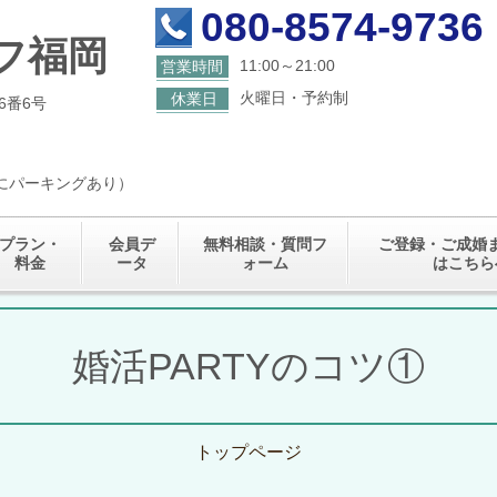
080-8574-9736
フ福岡
11:00～21:00
営業時間
火曜日・予約制
休業日
6番6号
くにパーキングあり）
プラン・
会員デ
無料相談・質問フ
ご登録・ご成婚
料金
ータ
ォーム
はこちら
婚活PARTYのコツ①
トップページ