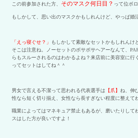
そのマスク何日目？
この前参加された方、
って位ボ
もしかして、思い出のマスクかもしれんけど、やっぱ婚
「えっ寝ぐせ？」
もしかして素敵なセットかもしれんけ
そこは注意ね。ノーセットのボサボサヘアーなんて、
PA
らもスルーされるのはわかるよね？来店前に美容室に行
ってセットはしてね＾＾
男女で言える不潔って思われる代表選手は
【爪】
ね、伸
性なら短く切り揃え、女性なら長すぎない程度に整えて
職業によってはマネキュア禁止もあるが、磨いたりして
スはした方が良いですよ！