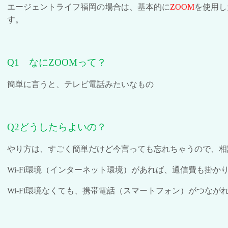
エージェントライフ福岡の場合は、基本的に
ZOOM
を使用し
す。
Q1
なに
ZOOM
って？
簡単に言うと、テレビ電話みたいなもの
Q2
どうしたらよいの？
やり方は、すごく簡単だけど今言っても忘れちゃうので、相
Wi-Fi
環境（インターネット環境）があれば、通信費も掛か
Wi-Fi
環境なくても、携帯電話（スマートフォン）がつなが