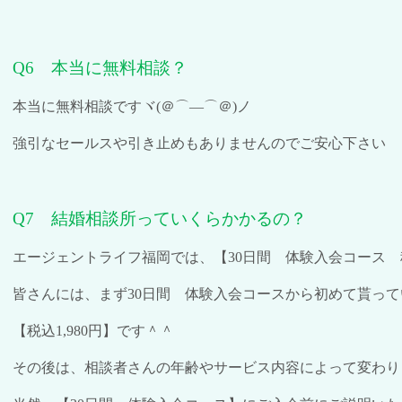
Q6
本当に無料相談？
本当に無料相談ですヾ
(
＠⌒―⌒＠
)
ノ
強引なセールスや引き止めもありませんのでご安心下さい
Q7
結婚相談所っていくらかかるの？
エージェントライフ福岡では、【
30
日間 体験入会コース 
皆さんには、まず
30
日間 体験入会コースから初めて貰って
【税込
1,980
円】です＾＾
その後は、相談者さんの年齢やサービス内容によって変わり